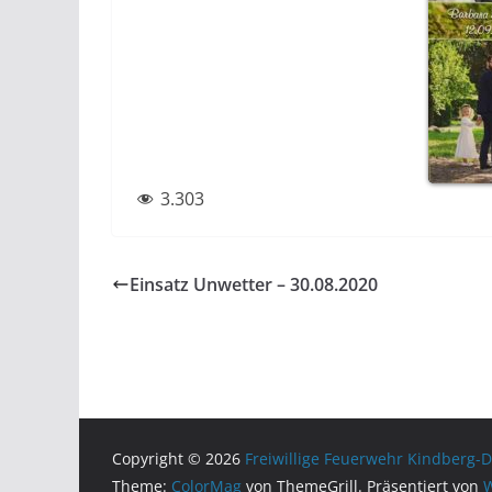
3.303
Einsatz Unwetter – 30.08.2020
Copyright © 2026
Freiwillige Feuerwehr Kindberg-D
Theme:
ColorMag
von ThemeGrill. Präsentiert von
W